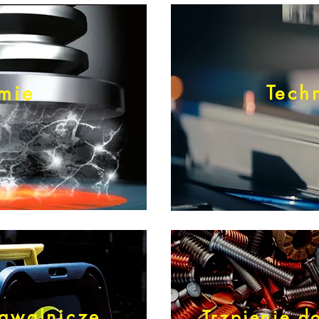
rmie
Tech
awalnicze
Trzpienie 