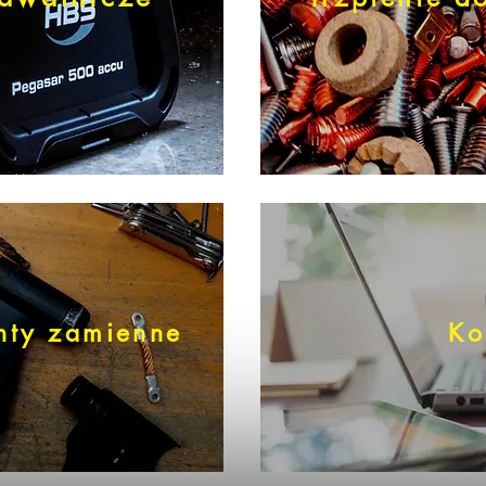
nty zamienne
Ko