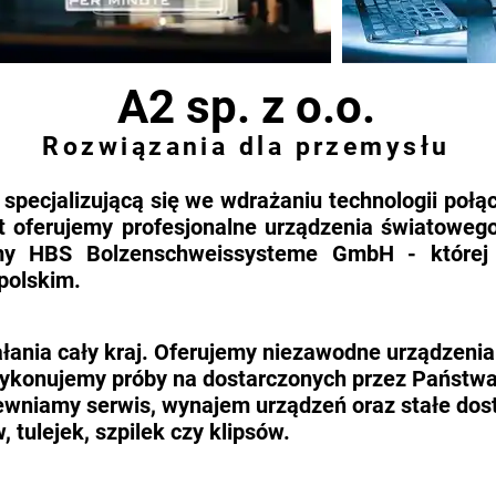
A2 sp. z o.o.
Rozwiązania dla przemysłu
ą specjalizującą się we wdrażaniu technologii połą
t oferujemy profesjonalne urządzenia światowego
firmy HBS Bolzenschweissysteme GmbH - które
olskim.​
łania cały kraj. Oferujemy niezawodne urządzeni
wykonujemy próby na dostarczonych przez Państwa
pewniamy serwis, wynajem urządzeń oraz stałe do
, tulejek, szpilek czy klipsów.